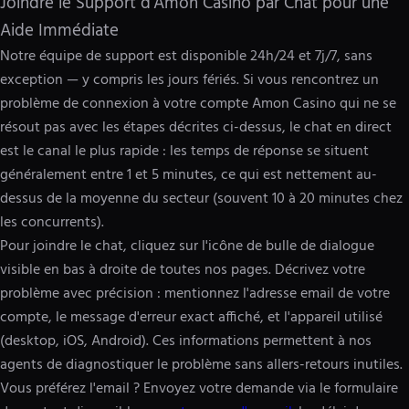
Joindre le Support d'Amon Casino par Chat pour une
Aide Immédiate
Notre équipe de support est disponible
24h/24 et 7j/7
, sans
exception — y compris les jours fériés. Si vous rencontrez un
problème de connexion à votre compte Amon Casino qui ne se
résout pas avec les étapes décrites ci-dessus, le chat en direct
est le canal le plus rapide : les temps de réponse se situent
généralement entre 1 et 5 minutes, ce qui est nettement au-
dessus de la moyenne du secteur (souvent 10 à 20 minutes chez
les concurrents).
Pour joindre le chat, cliquez sur l'icône de bulle de dialogue
visible en bas à droite de toutes nos pages. Décrivez votre
problème avec précision : mentionnez l'adresse email de votre
compte, le message d'erreur exact affiché, et l'appareil utilisé
(desktop, iOS, Android). Ces informations permettent à nos
agents de diagnostiquer le problème sans allers-retours inutiles.
Vous préférez l'email ? Envoyez votre demande via le formulaire