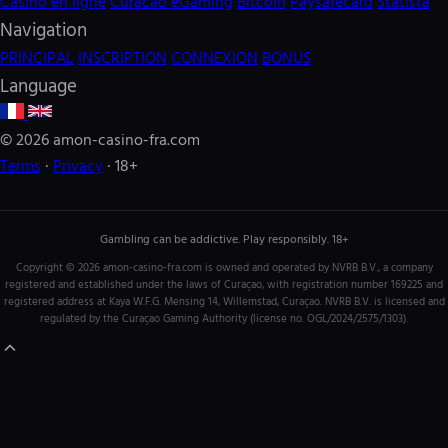
Casino en ligne
Curacao eGaming
Bitcoin
Paysafecard
Statista
Navigation
PRINCIPAL
INSCRIPTION
CONNEXION
BONUS
Language
© 2026 amon-casino-fra.com
Terms
·
Privacy
·
18+
Gambling can be addictive. Play responsibly. 18+
Copyright © 2026 amon-casino-fra.com is owned and operated by NVRB B.V., a company
registered and established under the laws of Curaçao, with registration number 169225 and
registered address at Kaya W.F.G. Mensing 14, Willemstad, Curaçao. NVRB B.V. is licensed and
regulated by the Curaçao Gaming Authority (license no. OGL/2024/2575/1303).