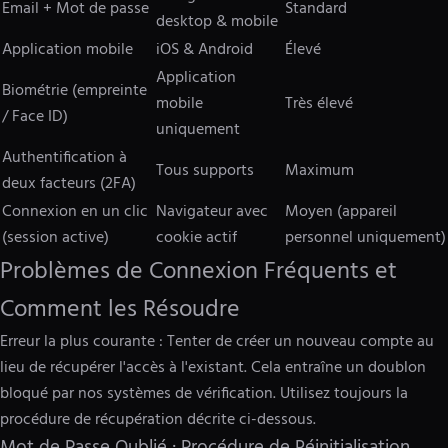
Email + Mot de passe
Standard
desktop & mobile
Application mobile
iOS & Android
Élevé
Application
Biométrie (empreinte
mobile
Très élevé
/ Face ID)
uniquement
Authentification à
Tous supports
Maximum
deux facteurs (2FA)
Connexion en un clic
Navigateur avec
Moyen (appareil
(session active)
cookie actif
personnel uniquement)
Problèmes de Connexion Fréquents et
Comment les Résoudre
Erreur la plus courante :
Tenter de créer un nouveau compte au
lieu de récupérer l'accès à l'existant. Cela entraîne un doublon
bloqué par nos systèmes de vérification. Utilisez toujours la
procédure de récupération décrite ci-dessous.