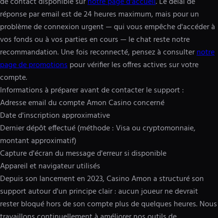
de contact disponible sur
notre page d'accueil
. Le délai de
réponse par email est de 24 heures maximum, mais pour un
problème de connexion urgent — qui vous empêche d'accéder à
vos fonds ou à vos parties en cours — le chat reste notre
recommandation. Une fois reconnecté, pensez à consulter
notre
page de promotions
pour vérifier les offres actives sur votre
compte.
Informations à préparer avant de contacter le support :
Adresse email du compte Amon Casino concerné
Date d'inscription approximative
Dernier dépôt effectué (méthode : Visa ou cryptomonnaie,
montant approximatif)
Capture d'écran du message d'erreur si disponible
Appareil et navigateur utilisés
Depuis son lancement en 2023, Casino Amon a structuré son
support autour d'un principe clair : aucun joueur ne devrait
rester bloqué hors de son compte plus de quelques heures. Nous
travaillons continuellement à améliorer nos outils de