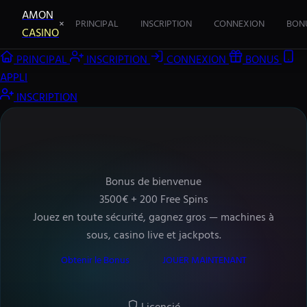
AMON
×
PRINCIPAL
INSCRIPTION
CONNEXION
BON
CASINO
PRINCIPAL
INSCRIPTION
CONNEXION
BONUS
APPLI
INSCRIPTION
Bonus de bienvenue
3500€ + 200 Free Spins
Jouez en toute sécurité, gagnez gros — machines à
sous, casino live et jackpots.
Obtenir le Bonus
JOUER MAINTENANT