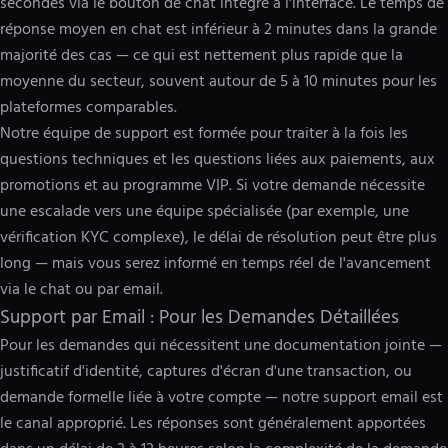
secondes via le bouton de chat intégré à l'interface. Le temps de
réponse moyen en chat est inférieur à 2 minutes dans la grande
majorité des cas — ce qui est nettement plus rapide que la
moyenne du secteur, souvent autour de 5 à 10 minutes pour les
plateformes comparables.
Notre équipe de support est formée pour traiter à la fois les
questions techniques et les questions liées aux paiements, aux
promotions et au programme VIP. Si votre demande nécessite
une escalade vers une équipe spécialisée (par exemple, une
vérification KYC complexe), le délai de résolution peut être plus
long — mais vous serez informé en temps réel de l'avancement
via le chat ou par email.
Support par Email : Pour les Demandes Détaillées
Pour les demandes qui nécessitent une documentation jointe —
justificatif d'identité, captures d'écran d'une transaction, ou
demande formelle liée à votre compte — notre support email est
le canal approprié. Les réponses sont généralement apportées