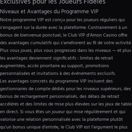
Exclusives pour les Joueurs Fidèles
Niveaux et Avantages du Programme VIP
Notre programme VIP est conçu pour les joueurs réguliers qui
s'engagent sur la durée avec la plateforme. Contrairement à un
bonus de bienvenue ponctuel, le Club VIP d'Amon Casino offre
des avantages cumulatifs qui s'améliorent au fil de votre activité.
Plus vous jouez, plus vous progressez dans les niveaux — et plus
les avantages deviennent significatifs : limites de retrait
augmentées, accès prioritaire au support, promotions
personnalisées et invitations à des événements exclusifs.
Les avantages concrets du programme VIP incluent des
gestionnaires de compte dédiés pour les niveaux supérieurs, des
bonus de rechargement personnalisés, des délais de retrait
accélérés et des limites de mise plus élevées sur les jeux de table
en direct. Si vous êtes un joueur qui mise régulièrement et qui
valorise une relation personnalisée avec la plateforme plutôt
qu'un bonus unique d'entrée, le Club VIP est l'argument le plus