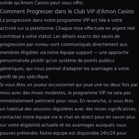
solide qu'Amon Casino peut vous offrir.
Comment Progresser dans le Club VIP d'Amon Casino
La progression dans notre programme VIP est liée à votre
activité sur la plateforme. Chaque mise effectuée en argent réel
contribue à votre statut. Les détails exacts des seuils de
progression par niveau sont communiqués directement aux
membres éligibles via notre équipe support — une approche
personnalisée plutôt qu'un système de points publics
génériques, qui nous permet d'adapter les avantages à votre
profil de jeu spécifique.
Si vous êtes un joueur occasionnel qui joue une ou deux fois par
mois avec des mises modestes, le programme VIP ne sera pas
immédiatement pertinent pour vous. En revanche, si vous êtes
un habitué des sessions régulières avec des mises significatives,
contactez notre équipe via le chat en direct pour en savoir plus
sur votre éligibilité actuelle et les avantages auxquels vous
pouvez prétendre. Notre équipe est disponible 24h/24 pour