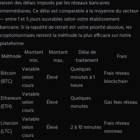
raison des délais imposés par les réseaux bancaires
intermédiaires. Ce délai est comparable à la moyenne du secteur
— entre 1 et 5 jours ouvrables selon votre établissement
bancaire. Si la rapidité de retrait est votre priorité absolue, les
cryptomonnaies restent la méthode la plus efficace sur notre
plateforme.
Montant
Montant
Délai de
Méthode
Frais
min.
max.
traitement
Variable
Quelques
Bitcoin
Frais réseau
selon
Élevé
minutes à 1
(BTC)
blockchain
cours
heure
Variable
Ethereum
Quelques
selon
Élevé
Gas fees réseau
(ETH)
minutes
cours
Variable
Litecoin
Frais réseau
selon
Élevé
2 à 10 minutes
(LTC)
minimes
cours