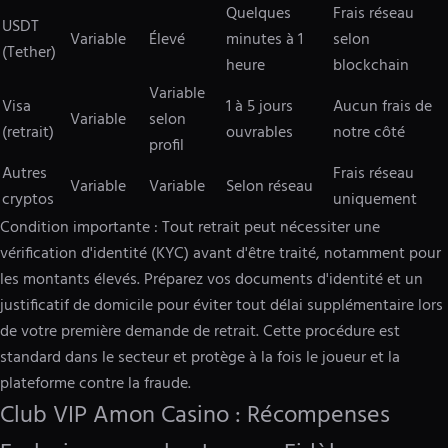
Quelques
Frais réseau
USDT
Variable
Élevé
minutes à 1
selon
(Tether)
heure
blockchain
Variable
Visa
1 à 5 jours
Aucun frais de
Variable
selon
(retrait)
ouvrables
notre côté
profil
Autres
Frais réseau
Variable
Variable
Selon réseau
cryptos
uniquement
Condition importante :
Tout retrait peut nécessiter une
vérification d'identité (KYC) avant d'être traité, notamment pour
les montants élevés. Préparez vos documents d'identité et un
justificatif de domicile pour éviter tout délai supplémentaire lors
de votre première demande de retrait. Cette procédure est
standard dans le secteur et protège à la fois le joueur et la
plateforme contre la fraude.
Club VIP Amon Casino : Récompenses