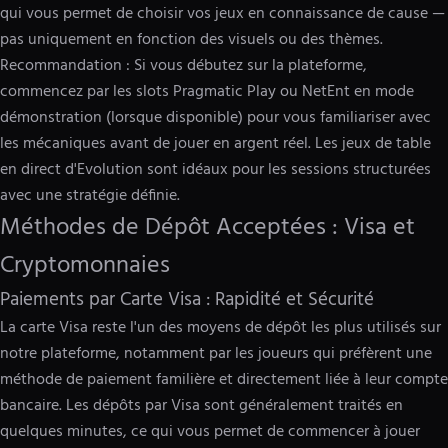
qui vous permet de choisir vos jeux en connaissance de cause —
pas uniquement en fonction des visuels ou des thèmes.
Recommandation :
Si vous débutez sur la plateforme,
commencez par les slots Pragmatic Play ou NetEnt en mode
démonstration (lorsque disponible) pour vous familiariser avec
les mécaniques avant de jouer en argent réel. Les jeux de table
en direct d'Evolution sont idéaux pour les sessions structurées
avec une stratégie définie.
Méthodes de Dépôt Acceptées : Visa et
Cryptomonnaies
Paiements par Carte Visa : Rapidité et Sécurité
La carte Visa reste l'un des moyens de dépôt les plus utilisés sur
notre plateforme, notamment par les joueurs qui préfèrent une
méthode de paiement familière et directement liée à leur compte
bancaire. Les dépôts par Visa sont généralement traités en
quelques minutes, ce qui vous permet de commencer à jouer