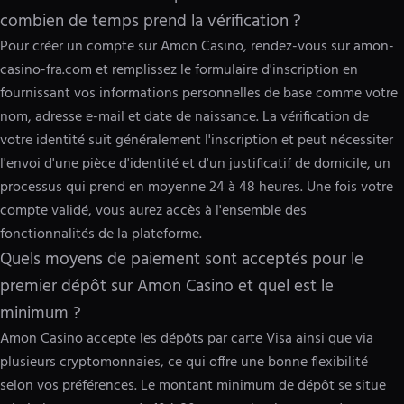
combien de temps prend la vérification ?
Pour créer un compte sur Amon Casino, rendez-vous sur amon-
casino-fra.com et remplissez le formulaire d'inscription en
fournissant vos informations personnelles de base comme votre
nom, adresse e-mail et date de naissance. La vérification de
votre identité suit généralement l'inscription et peut nécessiter
l'envoi d'une pièce d'identité et d'un justificatif de domicile, un
processus qui prend en moyenne 24 à 48 heures. Une fois votre
compte validé, vous aurez accès à l'ensemble des
fonctionnalités de la plateforme.
Quels moyens de paiement sont acceptés pour le
premier dépôt sur Amon Casino et quel est le
minimum ?
Amon Casino accepte les dépôts par carte Visa ainsi que via
plusieurs cryptomonnaies, ce qui offre une bonne flexibilité
selon vos préférences. Le montant minimum de dépôt se situe