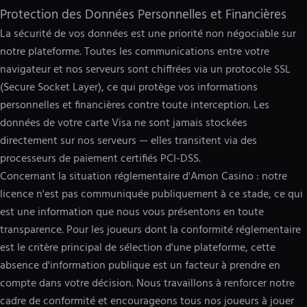
Protection des Données Personnelles et Financières
La sécurité de vos données est une priorité non négociable sur
notre plateforme. Toutes les communications entre votre
navigateur et nos serveurs sont chiffrées via un protocole SSL
(Secure Socket Layer), ce qui protège vos informations
personnelles et financières contre toute interception. Les
données de votre carte Visa ne sont jamais stockées
directement sur nos serveurs — elles transitent via des
processeurs de paiement certifiés PCI-DSS.
Concernant la situation réglementaire d'Amon Casino : notre
licence n'est pas communiquée publiquement à ce stade, ce qui
est une information que nous vous présentons en toute
transparence. Pour les joueurs dont la conformité réglementaire
est le critère principal de sélection d'une plateforme, cette
absence d'information publique est un facteur à prendre en
compte dans votre décision. Nous travaillons à renforcer notre
cadre de conformité et encourageons tous nos joueurs à jouer