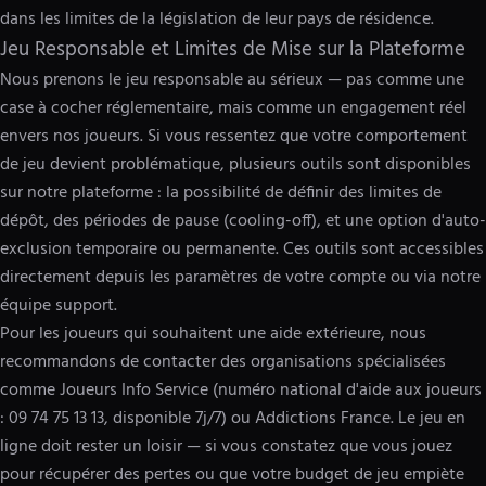
dans les limites de la législation de leur pays de résidence.
Jeu Responsable et Limites de Mise sur la Plateforme
Nous prenons le jeu responsable au sérieux — pas comme une
case à cocher réglementaire, mais comme un engagement réel
envers nos joueurs. Si vous ressentez que votre comportement
de jeu devient problématique, plusieurs outils sont disponibles
sur notre plateforme : la possibilité de définir des limites de
dépôt, des périodes de pause (cooling-off), et une option d'auto-
exclusion temporaire ou permanente. Ces outils sont accessibles
directement depuis les paramètres de votre compte ou via notre
équipe support.
Chip Tower Challenge
Pour les joueurs qui souhaitent une aide extérieure, nous
Safe Cracker
Lucky Plinko
L
Coin Flip Streak
recommandons de contacter des organisations spécialisées
comme
Joueurs Info Service
(numéro national d'aide aux joueurs
Casino Pairs
L
Diamond Mine
Le
: 09 74 75 13 13, disponible 7j/7) ou
Addictions France
. Le jeu en
100
ligne doit rester un loisir — si vous constatez que vous jouez
Coins
pour récupérer des pertes ou que votre budget de jeu empiète