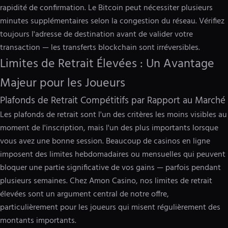
rapidité de confirmation. Le Bitcoin peut nécessiter plusieurs
minutes supplémentaires selon la congestion du réseau. Vérifiez
toujours l'adresse de destination avant de valider votre
transaction — les transferts blockchain sont irréversibles.
Limites de Retrait Élevées : Un Avantage
Majeur pour les Joueurs
Plafonds de Retrait Compétitifs par Rapport au Marché
Les plafonds de retrait sont l'un des critères les moins visibles au
moment de l'inscription, mais l'un des plus importants lorsque
vous avez une bonne session. Beaucoup de casinos en ligne
imposent des limites hebdomadaires ou mensuelles qui peuvent
bloquer une partie significative de vos gains — parfois pendant
plusieurs semaines. Chez Amon Casino, nos limites de retrait
élevées sont un argument central de notre offre,
particulièrement pour les joueurs qui misent régulièrement des
montants importants.