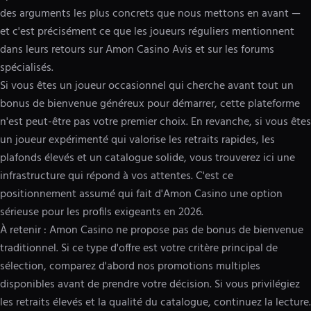
des arguments les plus concrets que nous mettons en avant —
et c'est précisément ce que les joueurs réguliers mentionnent
dans leurs retours sur
Amon Casino Avis
et sur les forums
spécialisés.
Si vous êtes un joueur occasionnel qui cherche avant tout un
bonus de bienvenue généreux pour démarrer, cette plateforme
n'est peut-être pas votre premier choix. En revanche, si vous êtes
un joueur expérimenté qui valorise les retraits rapides, les
plafonds élevés et un catalogue solide, vous trouverez ici une
infrastructure qui répond à vos attentes. C'est ce
positionnement assumé qui fait d'Amon Casino une option
sérieuse pour les profils exigeants en 2026.
À retenir :
Amon Casino ne propose pas de bonus de bienvenue
traditionnel. Si ce type d'offre est votre critère principal de
sélection, comparez d'abord nos promotions multiples
disponibles avant de prendre votre décision. Si vous privilégiez
les retraits élevés et la qualité du catalogue, continuez la lecture.