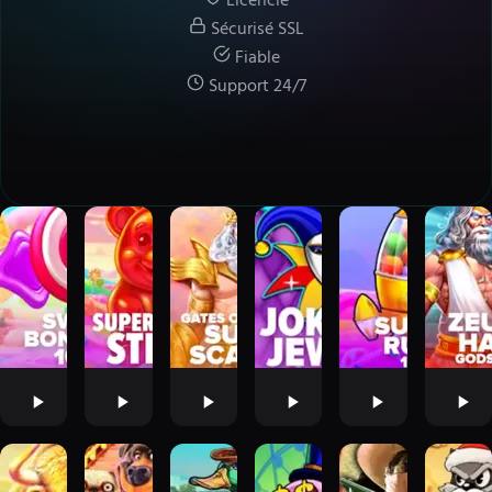
Licencié
Sécurisé SSL
Fiable
Support 24/7