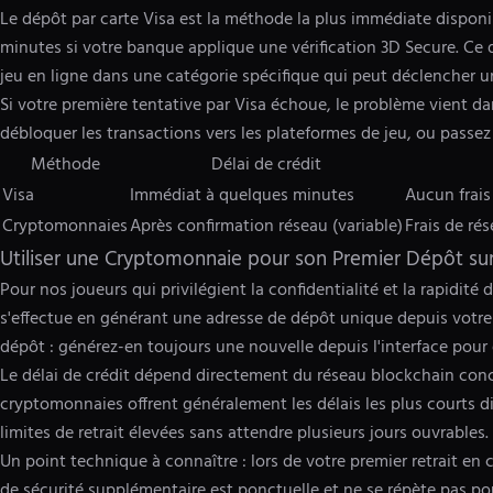
Le dépôt par carte Visa est la méthode la plus immédiate dispon
minutes si votre banque applique une vérification 3D Secure. Ce 
jeu en ligne dans une catégorie spécifique qui peut déclencher 
Si votre première tentative par Visa échoue, le problème vient d
débloquer les transactions vers les plateformes de jeu, ou pas
Méthode
Délai de crédit
Visa
Immédiat à quelques minutes
Aucun frais
Cryptomonnaies
Après confirmation réseau (variable)
Frais de r
Utiliser une Cryptomonnaie pour son Premier Dépôt s
Pour nos joueurs qui privilégient la confidentialité et la rapidité
s'effectue en générant une adresse de dépôt unique depuis votre 
dépôt
: générez-en toujours une nouvelle depuis l'interface pour 
Le délai de crédit dépend directement du réseau blockchain concer
cryptomonnaies offrent généralement les délais les plus courts d
limites de retrait élevées sans attendre plusieurs jours ouvrables.
Un point technique à connaître : lors de votre premier retrait en
de sécurité supplémentaire est ponctuelle et ne se répète pas pou