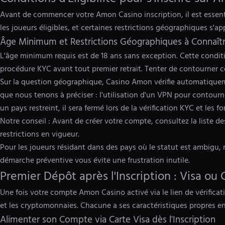
Avant de commencer votre
Amon Casino inscription
, il est esse
les joueurs éligibles, et certaines restrictions géographiques s'
Âge Minimum et Restrictions Géographiques à Connaît
L'âge minimum requis est de
18 ans
sans exception. Cette conditio
procédure KYC avant tout premier retrait. Tenter de contourner ce
Sur la question géographique, Casino Amon vérifie automatiquemen
que nous tenons à préciser : l'utilisation d'un VPN pour contourn
un pays restreint, il sera fermé lors de la vérification KYC et les 
Notre conseil :
Avant de créer votre compte, consultez la liste des
restrictions en vigueur.
Pour les joueurs résidant dans des pays où le statut est ambigu, 
démarche préventive vous évite une frustration inutile.
Premier Dépôt après l'Inscription : Visa o
Une fois votre
compte Amon Casino
activé via le lien de vérific
et les cryptomonnaies. Chacune a ses caractéristiques propres en 
Alimenter son Compte via Carte Visa dès l'Inscription